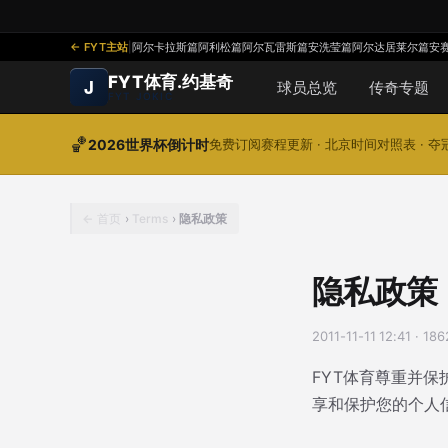
FYT主站
|
阿尔卡拉斯篇
阿利松篇
阿尔瓦雷斯篇
安洗莹篇
阿尔达居莱尔篇
安
FYT体育.约基奇
J
球员总览
传奇专题
FYT JOKIC
🏀
2026世界杯倒计时
免费订阅赛程更新 · 北京时间对照表 · 
首页
›
Terms
›
隐私政策
隐私政策
2011-11-11 12:41
·
18
FYT体育尊重并
享和保护您的个人