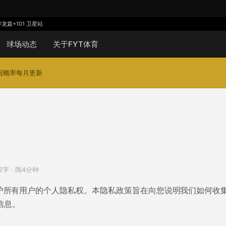
赛龙篇
+101 卫星站
球场动态
关于FYT体育
夺冠概率每月更新
62字 · 阅4分钟
保护所有用户的个人隐私权。本隐私政策旨在向您说明我们如何收
信息。