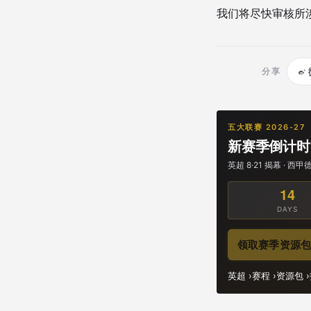
我们将尽快审核所
分享
五大联赛 2026-27
新赛季倒计时
英超 8·21 揭幕 · 
14
DAYS
领取赛季资源
英超 ›
赛程 ›
资源包 ›