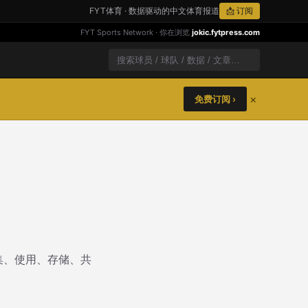
FYT体育 · 数据驱动的中文体育报道
📩 订阅
FYT Sports Network · 你在浏览
jokic.fytpress.com
×
免费订阅 ›
集、使用、存储、共