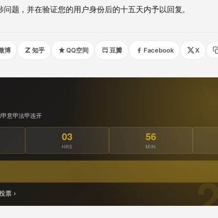
涉问题，并在验证您的用户身份后的十五天内予以回复。
微博
知乎
QQ空间
豆瓣
Facebook
X
西甲德甲意甲法甲连开
03
56
HRS
MIN
包
投票 ›