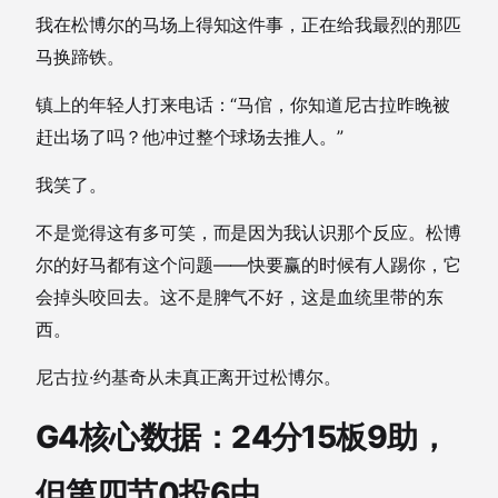
我在松博尔的马场上得知这件事，正在给我最烈的那匹
马换蹄铁。
镇上的年轻人打来电话：“马倌，你知道尼古拉昨晚被
赶出场了吗？他冲过整个球场去推人。”
我笑了。
不是觉得这有多可笑，而是因为我认识那个反应。松博
尔的好马都有这个问题——快要赢的时候有人踢你，它
会掉头咬回去。这不是脾气不好，这是血统里带的东
西。
尼古拉·约基奇从未真正离开过松博尔。
G4核心数据：24分15板9助，
但第四节0投6中