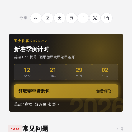
分享
五大联赛 2026-27
新赛季倒计时
英超 8·21 揭幕 · 西甲德甲意甲法甲连开
12
21
29
01
DAYS
HRS
MIN
SEC
领取赛季资源包
免费领取 ›
英超 ›
赛程 ›
资源包 ›
投票 ›
常见问题
3 题
FAQ