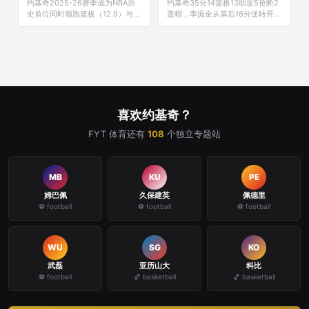
MVP第二？
约基奇2025-26赛季成为NBA历
约基奇35分14篮板13助攻5抢断2
史首位同时领跑篮板（12.9）与助
盖帽，率掘金从落后16分逆转开拓
攻（10.7）的球员，却以11票对88
者137-132加时，创造NBA 52年
票输给SGA。数据与投票之间的逻
来无人完成的历史壮举。
辑差距，在松博尔马场主人看来再
正常不过。
喜欢约基奇？
FYT 体育还有
108
个独立专题站
MB
KU
PE
姆巴佩
久保建英
佩德里
⚽ football
⚽ football
⚽ football
WU
SG
KO
武磊
亚历山大
科比
⚽ football
🏀 basketball
🏀 basketball