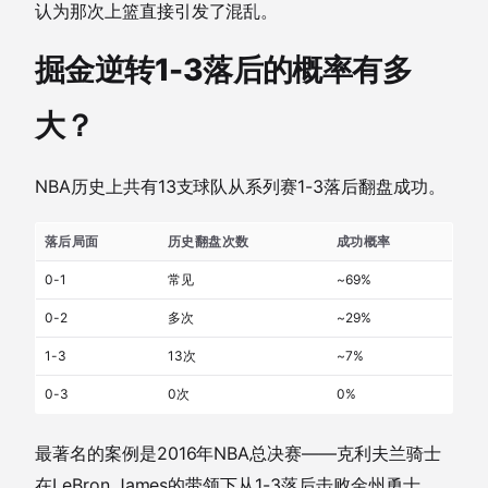
认为那次上篮直接引发了混乱。
掘金逆转1-3落后的概率有多
大？
NBA历史上共有13支球队从系列赛1-3落后翻盘成功。
落后局面
历史翻盘次数
成功概率
0-1
常见
~69%
0-2
多次
~29%
1-3
13次
~7%
0-3
0次
0%
最著名的案例是2016年NBA总决赛——克利夫兰骑士
在LeBron James的带领下从1-3落后击败金州勇士，