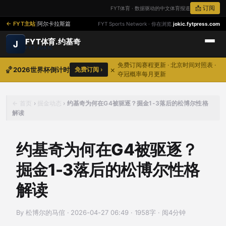
📩 订阅
FYT体育 · 数据驱动的中文体育报道
FYT主站
|
阿尔卡拉斯篇
FYT Sports Network · 你在浏览
jokic.fytpress.com
FYT体育.约基奇
J
FYT JOKIC
免费订阅赛程更新 · 北京时间对照表 ·
🏀
×
2026世界杯倒计时
免费订阅 ›
夺冠概率每月更新
首页
›
掘金动态
›
约基奇为何在G4被驱逐？掘金1-3落后的松博尔性格
解读
约基奇为何在G4被驱逐？
掘金1-3落后的松博尔性格
解读
By 松博尔的马倌
·
2026-04-27 06:49
·
1958字 · 阅4分钟