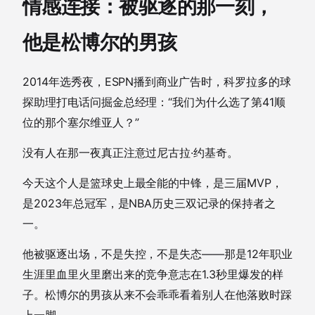
情感连接：被驱逐的那一刻，
他是松博尔的男孩
2014年选秀夜，ESPN播到商业广告时，科罗拉多的球
探助理打电话问掘金总经理：“我们为什么选了第41顺
位的那个塞尔维亚人？”
没有人在那一夜真正注意过尼古拉·约基奇。
今天这个人是篮球史上最全能的中锋，是三届MVP，
是2023年总冠军，是NBA历史三双记录的保持者之
一。
他被驱逐出场，不是失控，不是失态——那是12年职业
生涯里血里火里磨出来的竞争意志在1.3秒里爆发的样
子。松博尔的男孩从来不会乖乖看着别人在他落败时踩