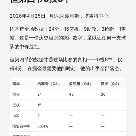
2026年4月25日，明尼阿波利斯，塔吉特中心。
约基奇全场数据：24分、15篮板、9助攻、3抢断、1盖
帽。这是一份历史级别的统计数字，足以让任何一支球
队的中锋脸红。
但第四节的数据才是这场比赛的真相——0投6中、仅
得4分，在掘金最需要他的时刻，他的出手全部落空。
指标
约基奇（G4）
多苏穆（G4）
默里（G4）
得分
24
43
30
篮板
15
—
—
助攻
9
—
—
投篮命中率
36.4%
—
—