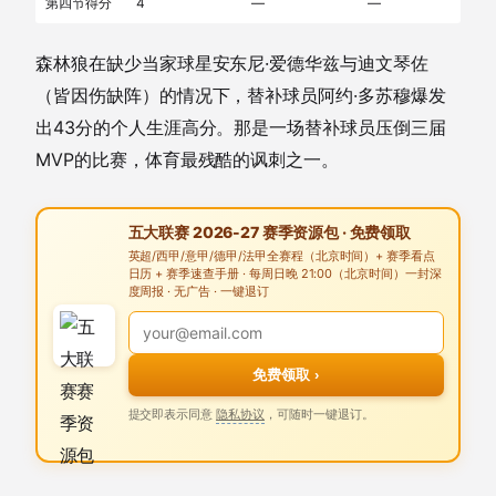
第四节得分
4
—
—
森林狼在缺少当家球星安东尼·爱德华兹与迪文琴佐
（皆因伤缺阵）的情况下，替补球员阿约·多苏穆爆发
出43分的个人生涯高分。那是一场替补球员压倒三届
MVP的比赛，体育最残酷的讽刺之一。
五大联赛 2026-27 赛季资源包 · 免费领取
英超/西甲/意甲/德甲/法甲全赛程（北京时间）+ 赛季看点
日历 + 赛季速查手册 · 每周日晚 21:00（北京时间）一封深
度周报 · 无广告 · 一键退订
免费领取 ›
提交即表示同意
隐私协议
，可随时一键退订。