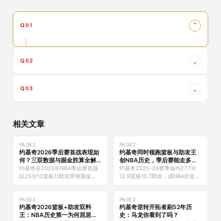
Q01
⌄
Q02
⌄
Q03
⌄
相关文章
PAGE2
PAGE2
约基奇2026季后赛首战表现如
约基奇同时领跑篮板与助攻王
何？三双数据与掘金胜算全解
创NBA历史，季后赛能走多
析
远？
约基奇在2026年NBA季后赛首战
约基奇2025-26赛季场均27.7分
以25分13篮板11助攻带领掘金
12.9篮板10.7助攻，成NBA历史首
116-105击败森林狼，完成职业第
位同赛季同时领跑篮板王与助攻
22次季后赛三双。本文解析核心
王，掘金对阵森林狼季后赛全面数
数据、历史对比与掘金系列赛胜
PAGE2
据解析。
PAGE2
约基奇2026篮板+助攻双料
约基奇逆转开拓者刷52年历
算。
王：NBA历史第一为何屈居
史：马龙你看到了吗？