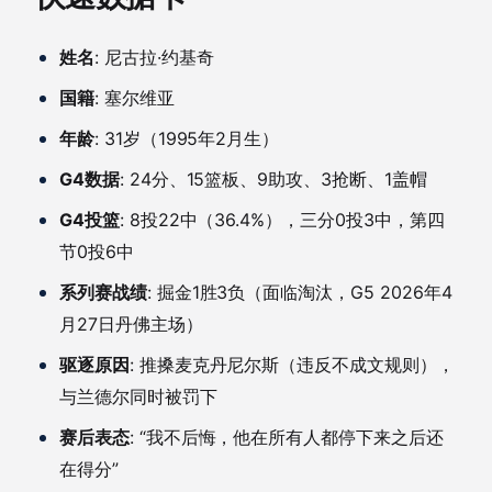
姓名
: 尼古拉·约基奇
国籍
: 塞尔维亚
年龄
: 31岁（1995年2月生）
G4数据
: 24分、15篮板、9助攻、3抢断、1盖帽
G4投篮
: 8投22中（36.4%），三分0投3中，第四
节0投6中
系列赛战绩
: 掘金1胜3负（面临淘汰，G5 2026年4
月27日丹佛主场）
驱逐原因
: 推搡麦克丹尼尔斯（违反不成文规则），
与兰德尔同时被罚下
赛后表态
: “我不后悔，他在所有人都停下来之后还
在得分”