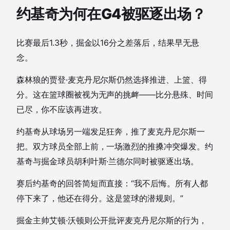
约基奇为何在G4被驱逐出场？
比赛最后1.3秒，掘金以16分之差落后，结果早无悬
念。
森林狼的贾登·麦克丹尼尔斯仍然选择推进、上篮、得
分。这在篮球圈被视为无声的挑衅——比分悬殊、时间
已尽，你不应该再进攻。
约基奇从球场另一端发足狂奔，推了麦克丹尼尔斯一
把。双方球员全部上前，一场激烈的推搡冲突爆发。约
基奇与掘金球员胡利叶斯·兰德尔同时被驱逐出场。
赛后约基奇的回答简短而直接：“我不后悔。所有人都
停下来了，他还在得分。这是篮球的潜规则。”
掘金主帅艾顿·沃顿则公开批评麦克丹尼尔斯的行为，